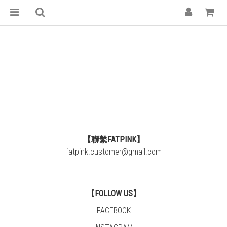
【聯繫FATPINK】
fatpink.customer@gmail.com
【FOLLOW US】
FACEBOOK