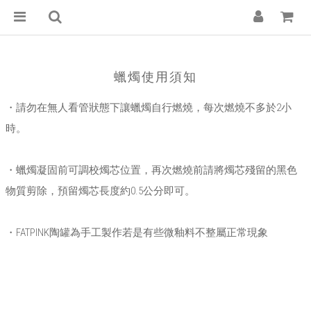
蠟燭使用須知
・請勿在無人看管狀態下讓蠟燭自行燃燒，每次燃燒不多於2小
時。
・蠟燭凝固前可調校燭芯位置，再次燃燒前請將燭芯殘留的黑色
物質剪除，預留燭芯長度約0.5公分即可。
・FATPINK陶罐為手工製作若是有些微釉料不整屬正常現象