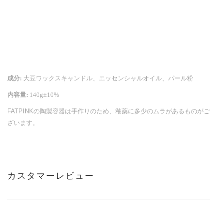
成分
:
大豆
ワックスキャンドル
、
エッセンシャルオイル
、
パール
粉
内
容量
:
140g
±
10%
FATPINK
の
陶製容器
は
手作
りのため
、釉
薬に
多少
のムラがあるものがご
ざいます
。
カスタマーレビュー