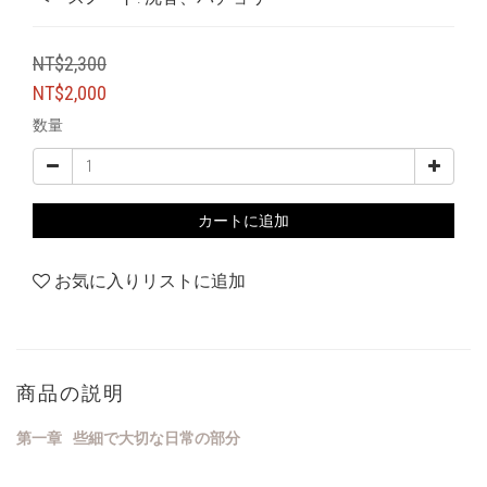
NT$2,300
NT$2,000
数量
カートに追加
お気に入りリストに追加
商品の説明
第一章
些細
で
大切
な
日常
の
部分