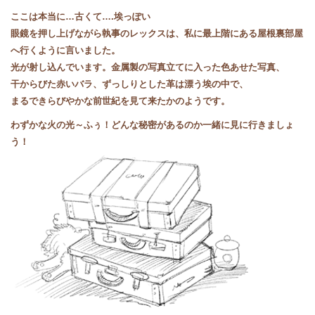
ここは本当に
…
古くて
….
埃っぽい
眼鏡を押し上げながら執事のレックスは、私に最上階にある屋根裏部屋
へ行くように言いました。
光が射し込んでいます。金属製の写真立てに入った色あせた写真、
干からびた赤いバラ、ずっしりとした革は漂う埃の中で、
まるできらびやかな前世紀を見て来たかのようです。
わずかな火の光～ふぅ！どんな秘密があるのか一緒に見に行きましょ
う！