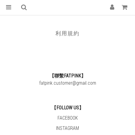
利用規約
【聯繫FATPINK】
fatpink.customer@gmail.com
【FOLLOW US】
FACEBOOK
INSTAGRAM